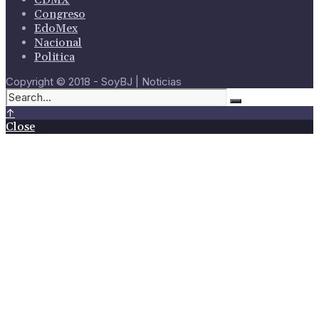
CDMX
Congreso
EdoMex
Nacional
Politica
Copyright © 2018 - SoyBJ | Noticias
↑
Close