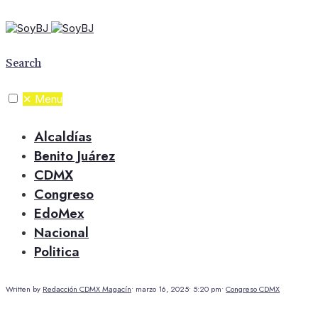
Search
✕
Menu
Alcaldías
Benito Juárez
CDMX
Congreso
EdoMex
Nacional
Politica
Written by
Redacción CDMX Magacín
•
marzo 16, 2025
•
5:20 pm
•
Congreso CDMX