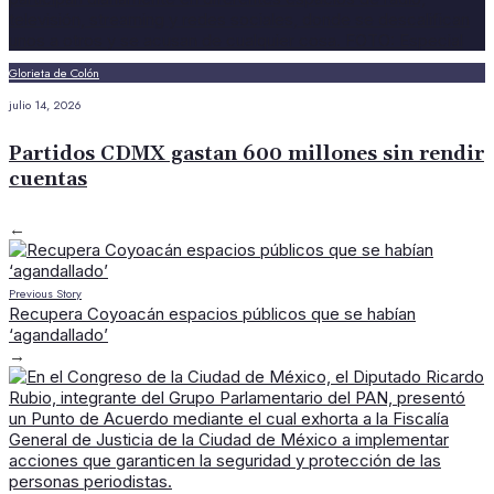
Glorieta de Colón
julio 14, 2026
Partidos CDMX gastan 600 millones sin rendir
cuentas
←
Previous Story
Recupera Coyoacán espacios públicos que se habían
‘agandallado’
→