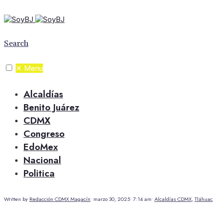
Search
✕
Menu
Alcaldías
Benito Juárez
CDMX
Congreso
EdoMex
Nacional
Politica
Written by
Redacción CDMX Magacín
•
marzo 30, 2025
•
7:14 am
•
Alcaldías CDMX
,
Tláhuac